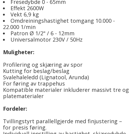
Fresedybde 0 - 65mm
Effekt 2600W
Vekt 6,9 kg
Omdreiningshastighet tomgang 10.000 -
22.000 1/min
Patron Ø 1/2" / 6 - 12mm
Universalmotor 230V / 50Hz
Muligheter:
Profilering og skjæring av spor
Kutting for beslag/beslag
Svalehaleledd (Lignatool, Arunda)
For føring av trappehus
Kompatible materialer inkluderer massivt tre og
platematerialer
Fordeler:
Tvillingstyrt parallellgjerde med finjustering –
for presis føring.
Individuell innstilling av hastighet, skjæredybde