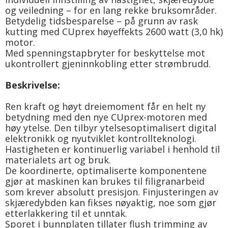
og veiledning – for en lang rekke bruksområder.
Betydelig tidsbesparelse – på grunn av rask
kutting med CUprex høyeffekts 2600 watt (3,0 hk)
motor.
Med spenningstapbryter for beskyttelse mot
ukontrollert gjeninnkobling etter strømbrudd.
Beskrivelse:
Ren kraft og høyt dreiemoment får en helt ny
betydning med den nye CUprex-motoren med
høy ytelse. Den tilbyr ytelsesoptimalisert digital
elektronikk og nyutviklet kontrollteknologi.
Hastigheten er kontinuerlig variabel i henhold til
materialets art og bruk.
De koordinerte, optimaliserte komponentene
gjør at maskinen kan brukes til filigranarbeid
som krever absolutt presisjon. Finjusteringen av
skjæredybden kan fikses nøyaktig, noe som gjør
etterlakkering til et unntak.
Sporet i bunnplaten tillater flush trimming av