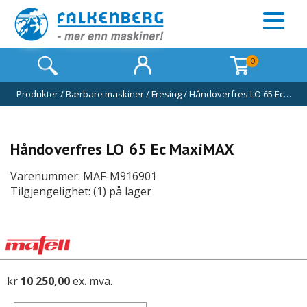
0
Produkter
/
Bærbare maskiner
/
Fresing
/
Håndoverfres LO 65 Ec…
Håndoverfres LO 65 Ec MaxiMAX
Varenummer: MAF-M916901
Tilgjengelighet: (1) på lager
kr
10 250,00
ex. mva.