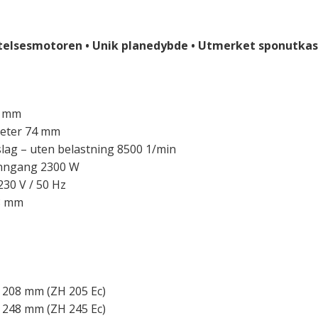
elsesmotoren • Unik planedybde • Utmerket sponutkas
4 mm
meter 74 mm
slag – uten belastning 8500 1/min
inngang 2300 W
30 V / 50 Hz
8 mm
 208 mm (ZH 205 Ec)
 248 mm (ZH 245 Ec)