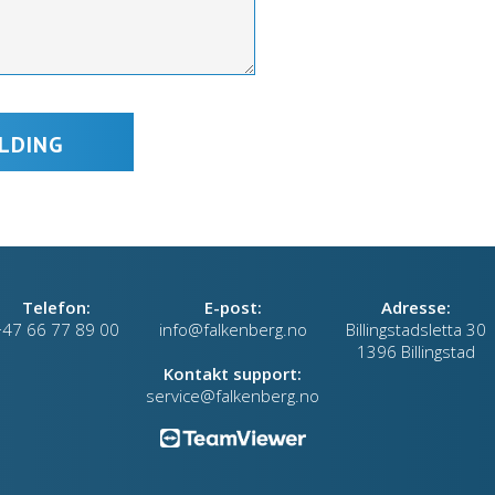
Telefon:
E-post:
Adresse:
+47 66 77 89 00
info@falkenberg.no
Billingstadsletta 30
1396 Billingstad
Kontakt support:
service@falkenberg.no