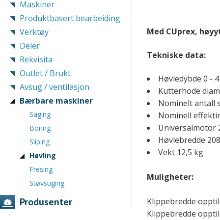
Maskiner
Produktbasert bearbeiding
Med CUprex, høyyt
Verktøy
Deler
Tekniske data:
Rekvisita
Outlet / Brukt
Høvledybde 0 - 
Avsug / ventilasjon
Kutterhode dia
Bærbare maskiner
Nominelt antall 
Saging
Nominell effekt
Universalmotor 2
Boring
Høvlebredde 20
Sliping
Vekt 12,5 kg
Høvling
Fresing
Muligheter:
Støvsuging
Produsenter
Klippebredde opptil
Klippebredde opptil