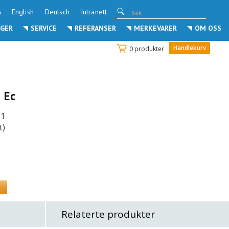
s
English
Deutsch
Intranett
GER
SERVICE
REFERANSER
MERKEVARER
OM OSS
Handlekurv
0 produkter
 Ec
01
t)
Relaterte produkter