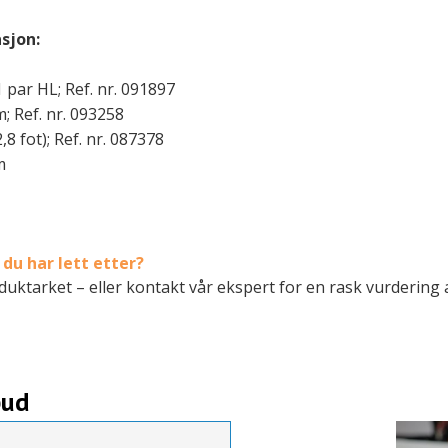
sjon:
 par HL; Ref. nr. 091897
; Ref. nr. 093258
,8 fot); Ref. nr. 087378
m
du har lett etter?
roduktarket – eller kontakt vår ekspert for en rask vurdering
bud