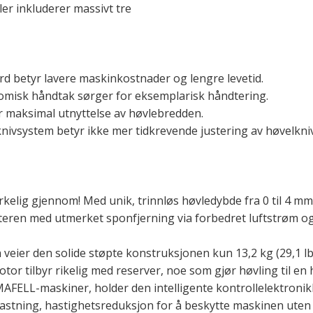
er inkluderer massivt tre
rd betyr lavere maskinkostnader og lengre levetid.
nomisk håndtak sørger for eksemplarisk håndtering.
or maksimal utnyttelse av høvlebredden.
ivsystem betyr ikke mer tidkrevende justering av høvelkni
kelig gjennom! Med unik, trinnløs høvledybde fra 0 til 4 mm (
ren med utmerket sponfjerning via forbedret luftstrøm og n
 veier den solide støpte konstruksjonen kun 13,2 kg (29,1 lbs
r tilbyr rikelig med reserver, noe som gjør høvling til en h
AFELL-maskiner, holder den intelligente kontrollelektronik
astning, hastighetsreduksjon for å beskytte maskinen uten 