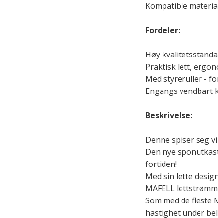
Kompatible material
Fordeler:
Høy kvalitetsstanda
Praktisk lett, ergo
Med styreruller - f
Engangs vendbart kn
Beskrivelse:
Denne spiser seg vir
Den nye sponutkaste
fortiden!
Med sin lette design
MAFELL lettstrømmoto
Som med de fleste M
hastighet under bel