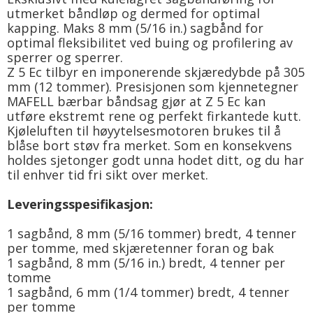
utmerket båndløp og dermed for optimal
kapping. Maks 8 mm (5/16 in.) sagbånd for
optimal fleksibilitet ved buing og profilering av
sperrer og sperrer.
Z 5 Ec tilbyr en imponerende skjæredybde på 305
mm (12 tommer). Presisjonen som kjennetegner
MAFELL bærbar båndsag gjør at Z 5 Ec kan
utføre ekstremt rene og perfekt firkantede kutt.
Kjøleluften til høyytelsesmotoren brukes til å
blåse bort støv fra merket. Som en konsekvens
holdes sjetonger godt unna hodet ditt, og du har
til enhver tid fri sikt over merket.
Leveringsspesifikasjon:
1 sagbånd, 8 mm (5/16 tommer) bredt, 4 tenner
per tomme, med skjæretenner foran og bak
1 sagbånd, 8 mm (5/16 in.) bredt, 4 tenner per
tomme
1 sagbånd, 6 mm (1/4 tommer) bredt, 4 tenner
per tomme