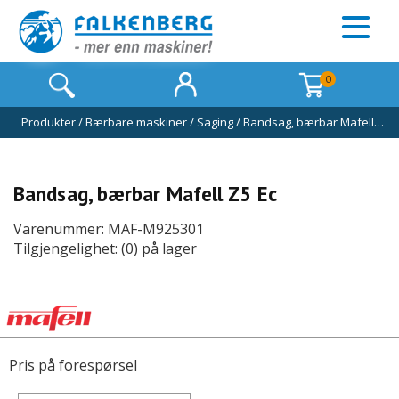
0
Produkter
/
Bærbare maskiner
/
Saging
/
Bandsag, bærbar Mafell…
Bandsag, bærbar Mafell Z5 Ec
Varenummer: MAF-M925301
Tilgjengelighet: (0) på lager
Pris på forespørsel