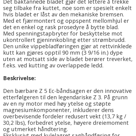
Det baktannede bladet gjør det lettere å trekke
seg tilbake fra kuttet, noe som er spesielt enkelt
hvis bladet er låst av den mekaniske bremsen.
Med et fjærmontert og oppspent mellomhjul er
det en enkel og rask prosedyre å bytte blad.
Med spenningstapbryter for beskyttelse mot
ukontrollert gjeninnkobling etter strømbrudd.
Den unike vippebladføringen gjør at rettvinklede
kutt kan gjøres opptil 90 mm (3 9/16 in.) dype
uten at motsatt side av bladet berører treverket,
f.eks. ved kutting av overlappede ledd.
Beskrivelse:
Den bærbare Z 5 Ec-båndsagen er den innovative
etterfølgeren til den legendariske Z 3. På grunn
av en ny motor med høy ytelse og støpte
magnesiumkomponenter, inkluderer dens
overbevisende fordeler redusert vekt (13,7 kg /
30,2 lbs), forbedret ytelse, høyere dreiemoment
og utmerket håndtering.
Eksklusivt med kulelagret sagbåndføring for