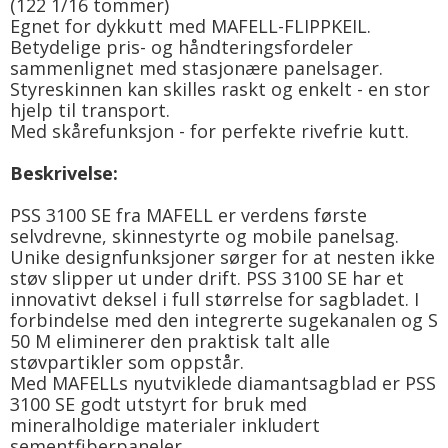
(122 1/16 tommer)
Egnet for dykkutt med MAFELL-FLIPPKEIL.
Betydelige pris- og håndteringsfordeler
sammenlignet med stasjonære panelsager.
Styreskinnen kan skilles raskt og enkelt - en stor
hjelp til transport.
Med skårefunksjon - for perfekte rivefrie kutt.
Beskrivelse:
PSS 3100 SE fra MAFELL er verdens første
selvdrevne, skinnestyrte og mobile panelsag.
Unike designfunksjoner sørger for at nesten ikke
støv slipper ut under drift. PSS 3100 SE har et
innovativt deksel i full størrelse for sagbladet. I
forbindelse med den integrerte sugekanalen og S
50 M eliminerer den praktisk talt alle
støvpartikler som oppstår.
Med MAFELLs nyutviklede diamantsagblad er PSS
3100 SE godt utstyrt for bruk med
mineralholdige materialer inkludert
sementfiberpaneler.