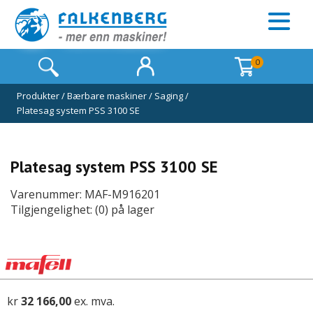
0
Produkter
/
Bærbare maskiner
/
Saging
/
Platesag system PSS 3100 SE
Platesag system PSS 3100 SE
Varenummer: MAF-M916201
Tilgjengelighet: (0) på lager
kr
32 166,00
ex. mva.