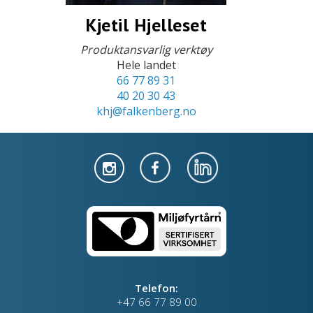
Kjetil Hjelleset
Produktansvarlig verktøy
Hele landet
66 77 89 31
40 20 30 43
khj@falkenberg.no
Telefon:
+47 66 77 89 00