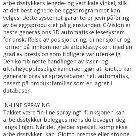
arbeidsstykkets lengde- og vertikale vinkel, slik
at det best egnede beleggsprogrammet kan
velges. Dette systemet garanterer jevn påføring
av beleggsproduktet på gjenstanden. C-Vision er
neste generasjons 3D automatiske lesesystem
for anskaffelse av posisjonering, dimensjoner og
former på innkommende arbeidsstykker, med en
grad av presisjon som tidligere var utenkelig.
Den kombinerte handlingen av laser- og
ultrahøyoppløselige kameraer gjør at iGiotto kan
generere presise sprøytebaner helt automatisk,
basert på produktfamilier som er lagret i
databasen.
IN-LINE SPRAYING
Takket være “in-line spraying” -funksjonen kan
arbeidsstykker belegges mens du beveger deg
langs linjen. Når det gjelder spesielt komplekse
arbeidsstykker, kan iGiotto bremse eller stoppe