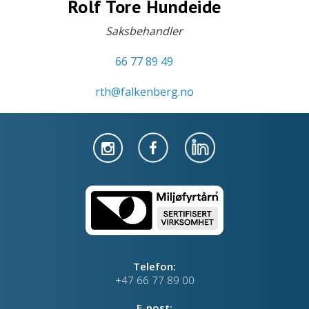
Rolf Tore Hundeide
Saksbehandler
66 77 89 49
rth@falkenberg.no
Telefon:
+47 66 77 89 00
E-post: