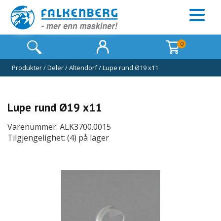
0
Produkter
/
Deler
/
Altendorf
/
Lupe rund Ø19 x11
Lupe rund Ø19 x11
Varenummer: ALK3700.0015
Tilgjengelighet: (4) på lager