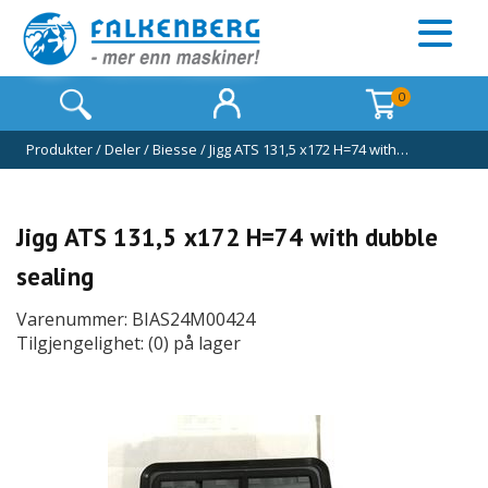
0
Produkter
/
Deler
/
Biesse
/
Jigg ATS 131,5 x172 H=74 with…
Jigg ATS 131,5 x172 H=74 with dubble
sealing
Varenummer: BIAS24M00424
Tilgjengelighet: (0) på lager