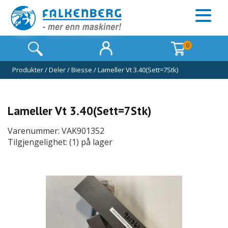
0
Produkter
/
Deler
/
Biesse
/
Lameller Vt 3.40(Sett=7Stk)
Lameller Vt 3.40(Sett=7Stk)
Varenummer: VAK901352
Tilgjengelighet: (1) på lager