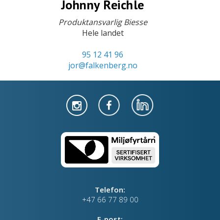
Johnny Reichle
Produktansvarlig Biesse
Hele landet
95 12 41 96
jor@falkenberg.no
Telefon:
+47 66 77 89 00
E-post: