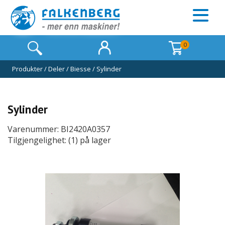
0
Produkter
/
Deler
/
Biesse
/
Sylinder
Sylinder
Varenummer: BI2420A0357
Tilgjengelighet: (1) på lager