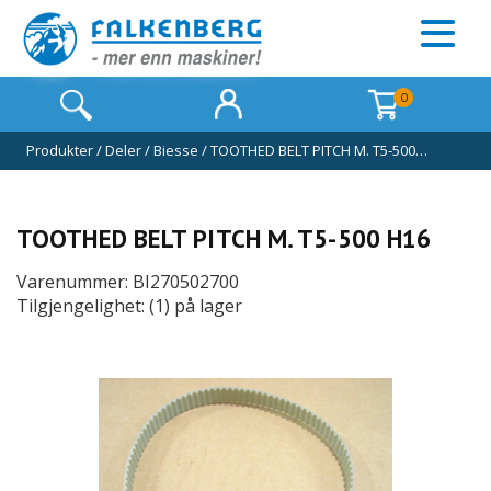
0
Produkter
/
Deler
/
Biesse
/
TOOTHED BELT PITCH M. T5-500…
TOOTHED BELT PITCH M. T5-500 H16
Varenummer: BI270502700
Tilgjengelighet: (1) på lager