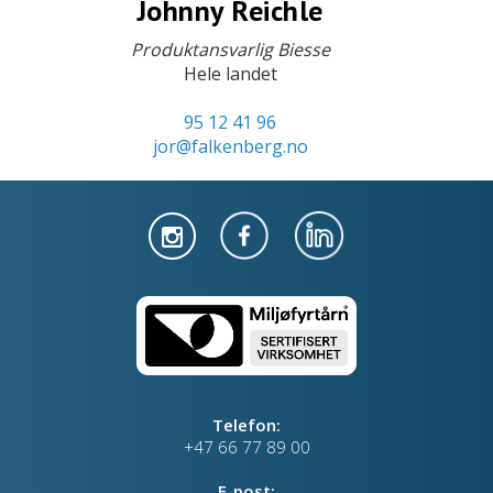
Johnny Reichle
Produktansvarlig Biesse
Hele landet
95 12 41 96
jor@falkenberg.no
Telefon:
+47 66 77 89 00
E-post: