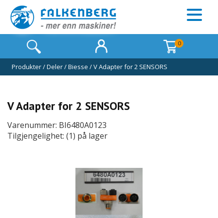
0
Produkter
/
Deler
/
Biesse
/
V Adapter for 2 SENSORS
V Adapter for 2 SENSORS
Varenummer: BI6480A0123
Tilgjengelighet: (1) på lager