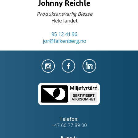
Johnny Reichle
Produktansvarlig Biesse
Hele landet
95 12 41 96
jor@falkenberg.no
Telefon:
+47 66 77 89 00
E-post: