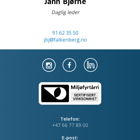
Jann Bjørne
Daglig leder
91 62 35 50
jbj@falkenberg.no
Telefon:
+47 66 77 89 00
E-post: