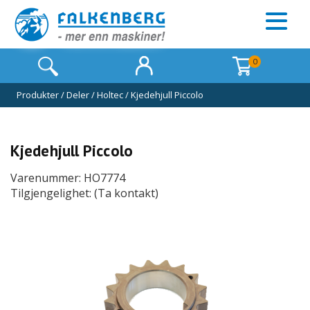
0
Produkter
/
Deler
/
Holtec
/
Kjedehjull Piccolo
Kjedehjull Piccolo
Varenummer: HO7774
Tilgjengelighet: (Ta kontakt)