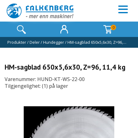
0
Produkter
/
Deler
/
Hundegger
/
HM-sagblad 650x5,6x30, Z=96,…
HM-sagblad 650x5,6x30, Z=96, 11,4 kg
Varenummer: HUND-KT-WS-22-00
Tilgjengelighet: (1) på lager