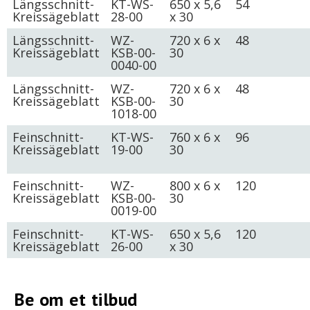
Längsschnitt-
KT-WS-
650 x 5,6
54
Kreissägeblatt
28-00
x 30
Längsschnitt-
WZ-
720 x 6 x
48
Kreissägeblatt
KSB-00-
30
0040-00
Längsschnitt-
WZ-
720 x 6 x
48
Kreissägeblatt
KSB-00-
30
1018-00
Feinschnitt-
KT-WS-
760 x 6 x
96
Kreissägeblatt
19-00
30
Feinschnitt-
WZ-
800 x 6 x
120
Kreissägeblatt
KSB-00-
30
0019-00
Feinschnitt-
KT-WS-
650 x 5,6
120
Kreissägeblatt
26-00
x 30
Be om et tilbud