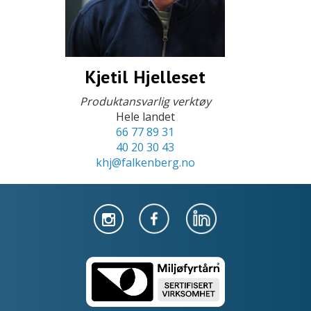
Kjetil Hjelleset
Produktansvarlig verktøy
Hele landet
66 77 89 31
40 20 30 43
khj@falkenberg.no