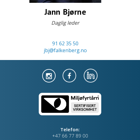
Jann Bjørne
Daglig leder
91 62 35 50
jbj@falkenberg.no
Telefon:
+47 66 77 89 00