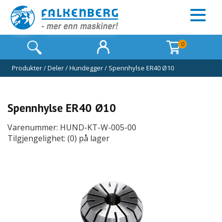
0
Produkter
/
Deler
/
Hundegger
/
Spennhylse ER40 Ø10
Spennhylse ER40 Ø10
Varenummer: HUND-KT-W-005-00
Tilgjengelighet: (0) på lager