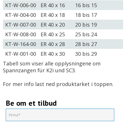
KT-W-006-00
ER 40 x 16
16 bis 15
KT-W-004-00
ER 40 x 18
18 bis 17
KT-W-007-00
ER 40 x 20
20 bis 19
KT-W-008-00
ER 40 x 25
25 bis 24
KT-W-164-00
ER 40 x 28
28 bis 27
KT-W-001-00
ER 40 x 30
30 bis 29
Tabell som viser alle opplysningene om
Spannzangen für K2i und SC3.
For mer info last ned produktarket i toppen.
Be om et tilbud