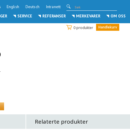
s
English
Deutsch
Intranett
GER
SERVICE
REFERANSER
MERKEVARER
OM OSS
Handlekurv
0 produkter
0
r
Relaterte produkter