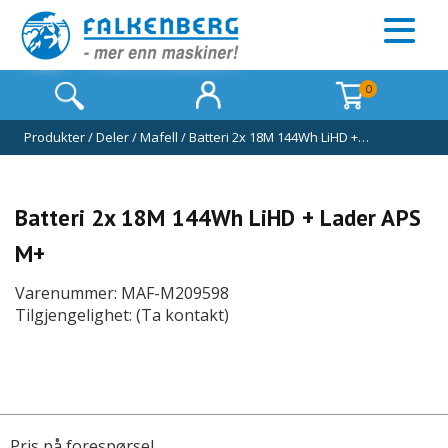
0
Produkter
/
Deler
/
Mafell
/
Batteri 2x 18M 144Wh LiHD +…
Batteri 2x 18M 144Wh LiHD + Lader APS
M+
Varenummer: MAF-M209598
Tilgjengelighet: (Ta kontakt)
Pris på forespørsel