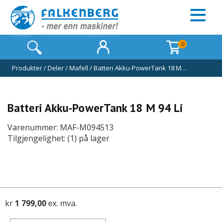
0
Produkter
/
Deler
/
Mafell
/
Batteri Akku-PowerTank 18 M…
Batteri Akku-PowerTank 18 M 94 Li
Varenummer: MAF-M094513
Tilgjengelighet: (1) på lager
kr
1 799,00
ex. mva.