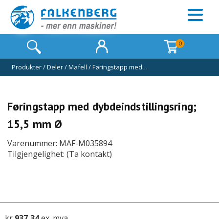
0
Produkter
/
Deler
/
Mafell
/
Føringstapp med…
Føringstapp med dybdeindstillingsring;
15,5 mm Ø
Varenummer: MAF-M035894
Tilgjengelighet: (Ta kontakt)
kr
937,34
ex. mva.