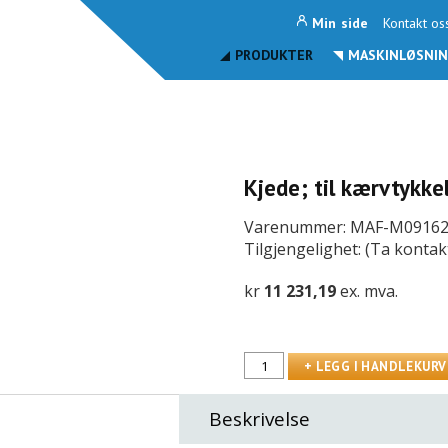
Min side
Kontakt os
PRODUKTER
MASKINLØSNIN
Kjede; til kærvtykk
Varenummer: MAF-M0916
Tilgjengelighet: (Ta kontak
kr
11 231,19
ex. mva.
Beskrivelse