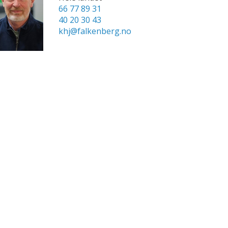
66 77 89 31
40 20 30 43
khj@falkenberg.no