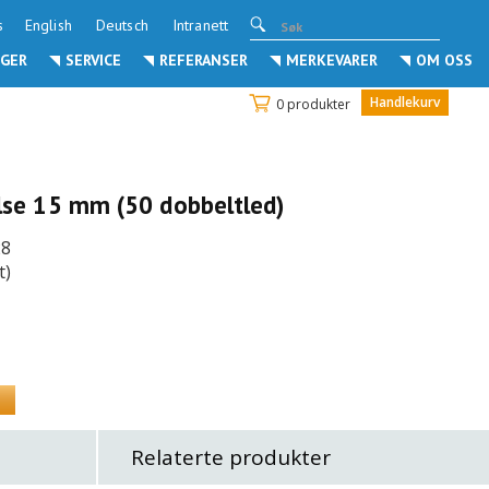
s
English
Deutsch
Intranett
GER
SERVICE
REFERANSER
MERKEVARER
OM OSS
Handlekurv
0 produkter
else 15 mm (50 dobbeltled)
28
t)
Relaterte produkter