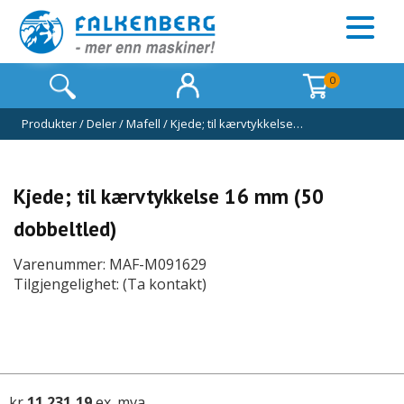
0
Produkter
/
Deler
/
Mafell
/
Kjede; til kærvtykkelse…
Kjede; til kærvtykkelse 16 mm (50
dobbeltled)
Varenummer: MAF-M091629
Tilgjengelighet: (Ta kontakt)
kr
11 231,19
ex. mva.