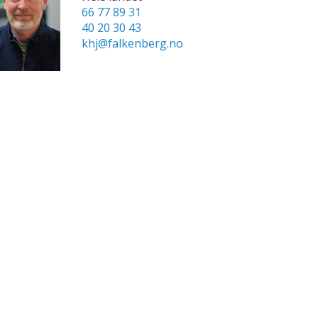
66 77 89 31
40 20 30 43
khj@falkenberg.no