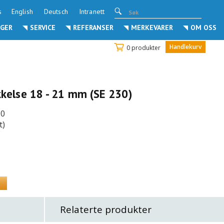
s
English
Deutsch
Intranett
GER
SERVICE
REFERANSER
MERKEVARER
OM OSS
Handlekurv
0 produkter
kkelse 18 - 21 mm (SE 230)
90
t)
Relaterte produkter