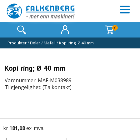
0
Produkter
/
Deler
/
Mafell
/
Kopi ring; Ø 40 mm
Kopi ring; Ø 40 mm
Varenummer: MAF-M038989
Tilgjengelighet: (Ta kontakt)
kr
181,08
ex. mva.