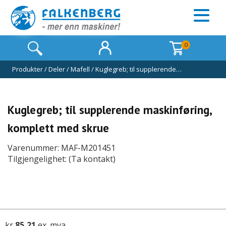
0
Produkter
/
Deler
/
Mafell
/
Kuglegreb; til supplerende…
Kuglegreb; til supplerende maskinføring,
komplett med skrue
Varenummer: MAF-M201451
Tilgjengelighet: (Ta kontakt)
kr
85,21
ex. mva.