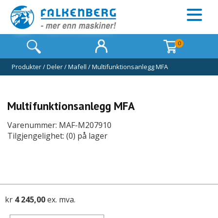
0
Produkter
/
Deler
/
Mafell
/
Multifunktionsanlegg MFA
Multifunktionsanlegg MFA
Varenummer: MAF-M207910
Tilgjengelighet: (0) på lager
kr
4 245,00
ex. mva.