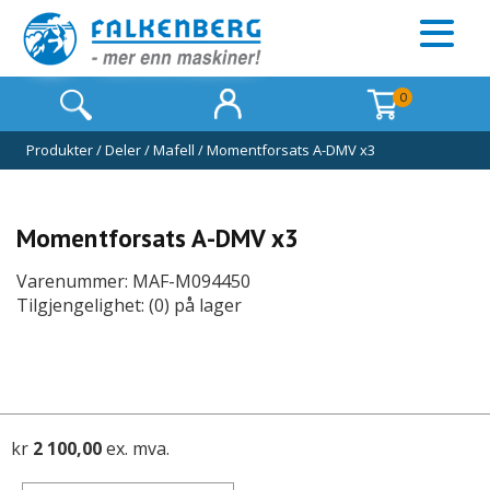
0
Produkter
/
Deler
/
Mafell
/
Momentforsats A-DMV x3
Momentforsats A-DMV x3
Varenummer: MAF-M094450
Tilgjengelighet: (0) på lager
kr
2 100,00
ex. mva.