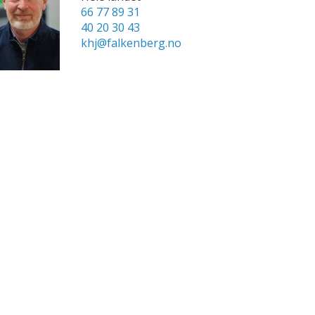
66 77 89 31
40 20 30 43
khj@falkenberg.no