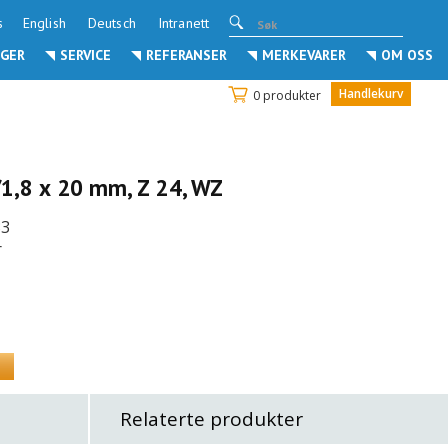
s
English
Deutsch
Intranett
GER
SERVICE
REFERANSER
MERKEVARER
OM OSS
Handlekurv
0 produkter
1,8 x 20 mm, Z 24, WZ
33
r
Relaterte produkter