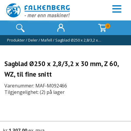
0
Produkter
/
Deler
/
Mafell
/
Sagblad Ø250 x 2,8/3,2 x…
Sagblad Ø250 x 2,8/3,2 x 30 mm, Z 60,
WZ, til fine snitt
Varenummer: MAF-M092466
Tilgjengelighet: (2) på lager
kr
1 307,00
ex. mva.