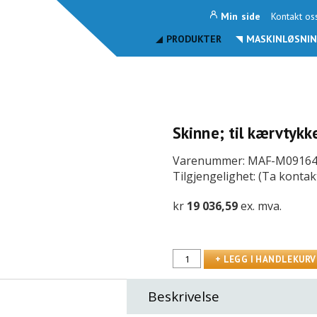
Min side
Kontakt os
PRODUKTER
MASKINLØSNIN
Skinne; til kærvtyk
Varenummer: MAF-M0916
Tilgjengelighet: (Ta kontak
kr
19 036,59
ex. mva.
Beskrivelse