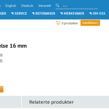
s
English
Deutsch
Intranett
GER
SERVICE
REFERANSER
MERKEVARER
OM OSS
Handlekurv
0 produkter
kelse 16 mm
49
t)
Relaterte produkter