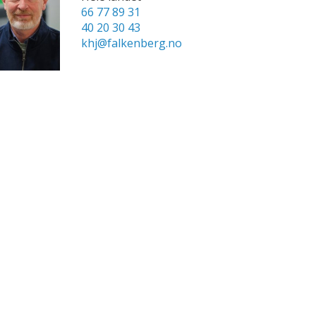
66 77 89 31
40 20 30 43
khj@falkenberg.no