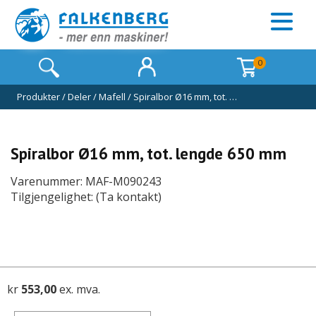
0
Produkter
/
Deler
/
Mafell
/
Spiralbor Ø16 mm, tot. …
Spiralbor Ø16 mm, tot. lengde 650 mm
Varenummer: MAF-M090243
Tilgjengelighet: (Ta kontakt)
kr
553,00
ex. mva.