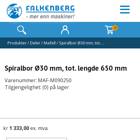
0
Produkter
/
Deler
/
Mafell
/
Spiralbor Ø30 mm, tot.…
Spiralbor Ø30 mm, tot. lengde 650 mm
Varenummer: MAF-M090250
Tilgjengelighet: (0) på lager
kr
1 333,00
ex. mva.