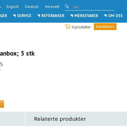
s
English
Deutsch
Intranett
GER
SERVICE
REFERANSER
MERKEVARER
OM OSS
Handlekurv
0 produkter
anbox; 5 stk
75
r
Relaterte produkter