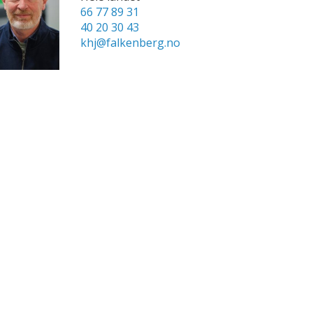
66 77 89 31
40 20 30 43
khj@falkenberg.no