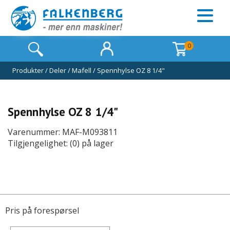
0
Produkter
/
Deler
/
Mafell
/
Spennhylse OZ 8 1/4"
Spennhylse OZ 8 1/4"
Varenummer: MAF-M093811
Tilgjengelighet: (0) på lager
Pris på forespørsel