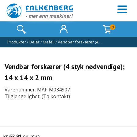
0
Produkter
/
Deler
/
Mafell
/
Vendbar forskærer (4…
Vendbar forskærer (4 styk nødvendige);
14 x 14 x 2 mm
Varenummer: MAF-M034907
Tilgjengelighet: (Ta kontakt)
kr
63,91
ex. mva.