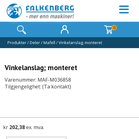
0
Produkter
/
Deler
/
Mafell
/
Vinkelanslag; monteret
Vinkelanslag; monteret
Varenummer: MAF-M036858
Tilgjengelighet: (Ta kontakt)
kr
202,38
ex. mva.