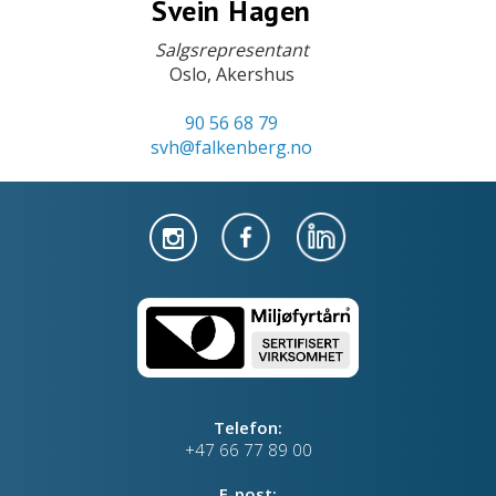
Svein Hagen
Salgsrepresentant
Oslo, Akershus
90 56 68 79
svh@falkenberg.no
Telefon:
+47 66 77 89 00
E-post: