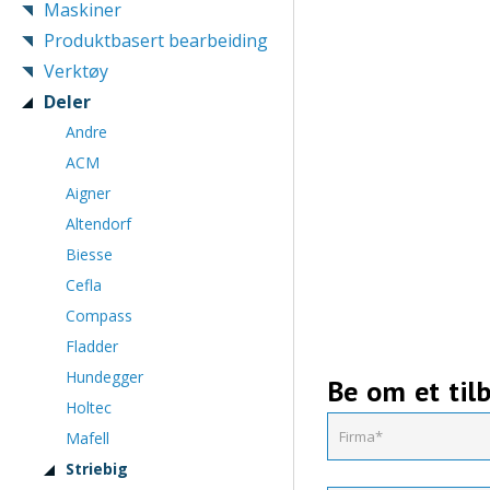
Maskiner
Produktbasert bearbeiding
Verktøy
Deler
Andre
ACM
Aigner
Altendorf
Biesse
Cefla
Compass
Fladder
Hundegger
Be om et til
Holtec
Mafell
Striebig