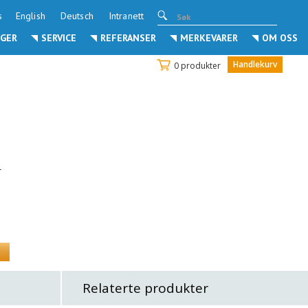
s
English
Deutsch
Intranett
GER
SERVICE
REFERANSER
MERKEVARER
OM OSS
Handlekurv
0 produkter
r
Relaterte produkter