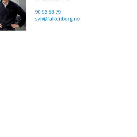
90 56 68 79
svh@falkenberg.no