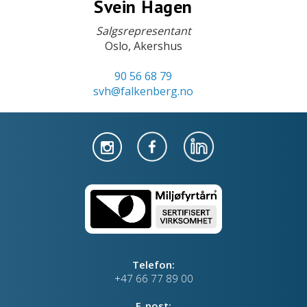
Svein Hagen
Salgsrepresentant
Oslo, Akershus
90 56 68 79
svh@falkenberg.no
Telefon:
+47 66 77 89 00
E-post: