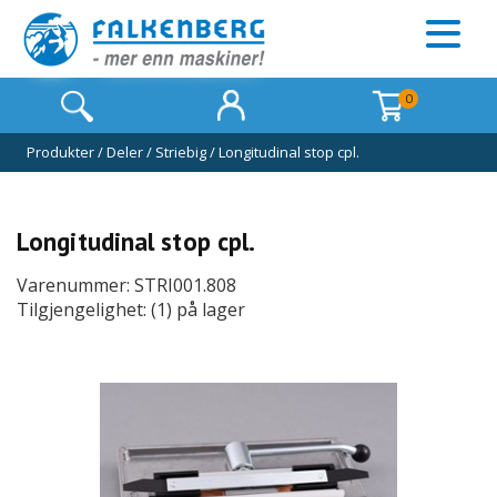
0
Produkter
/
Deler
/
Striebig
/
Longitudinal stop cpl.
Longitudinal stop cpl.
Varenummer: STRI001.808
Tilgjengelighet: (1) på lager