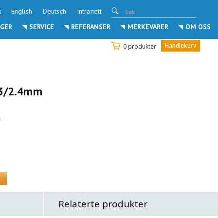
s
English
Deutsch
Intranett
GER
SERVICE
REFERANSER
MERKEVARER
OM OSS
Handlekurv
0 produkter
03/2.4mm
r
Relaterte produkter