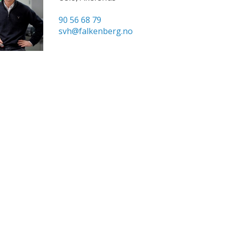
90 56 68 79
svh@falkenberg.no