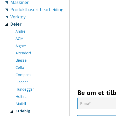
Maskiner
Produktbasert bearbeiding
Verktøy
Deler
Andre
ACM
Aigner
Altendorf
Biesse
Cefla
Compass
Fladder
Hundegger
Be om et til
Holtec
Mafell
Striebig