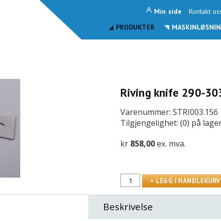
Min side
Kontakt os
PRODUKTER
MASKINLØSNIN
Riving knife 290-3
Varenummer: STRI003.156
Tilgjengelighet: (0) på lage
kr
858,00
ex. mva.
Beskrivelse