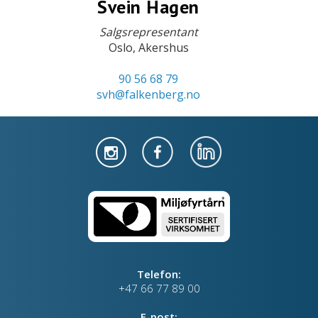
Svein Hagen
Salgsrepresentant
Oslo, Akershus
90 56 68 79
svh@falkenberg.no
Telefon:
+47 66 77 89 00
E-post: