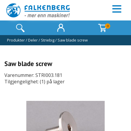
0
Produkter
/
Deler
/
Striebig
/
Saw blade screw
Saw blade screw
Varenummer: STRI003.181
Tilgjengelighet: (1) på lager