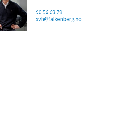
90 56 68 79
svh@falkenberg.no