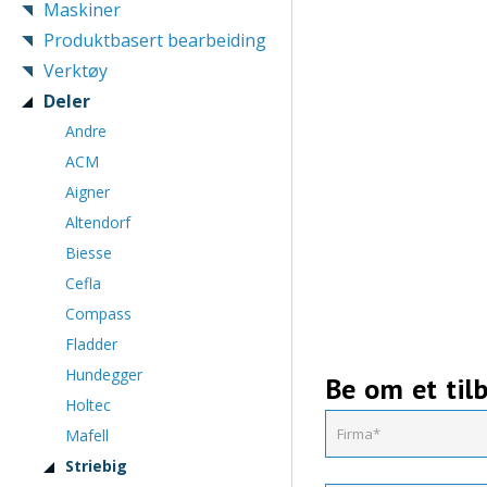
Maskiner
Produktbasert bearbeiding
Verktøy
Deler
Andre
ACM
Aigner
Altendorf
Biesse
Cefla
Compass
Fladder
Hundegger
Be om et til
Holtec
Mafell
Striebig