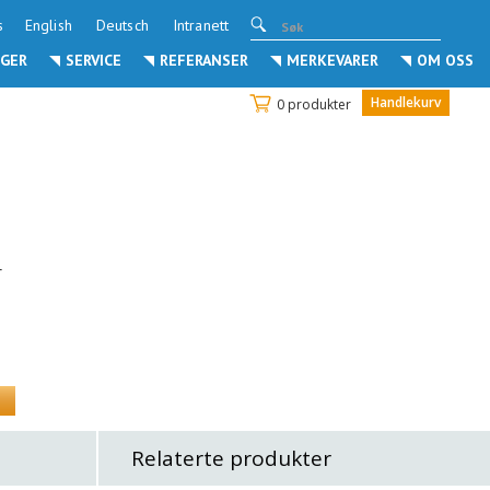
s
English
Deutsch
Intranett
GER
SERVICE
REFERANSER
MERKEVARER
OM OSS
Handlekurv
0 produkter
r
Relaterte produkter