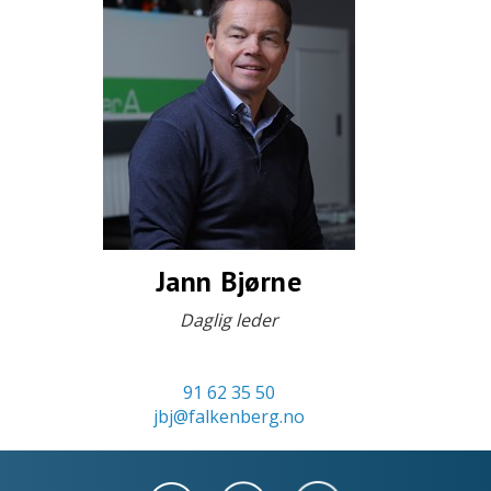
Jann Bjørne
Daglig leder
91 62 35 50
jbj@falkenberg.no