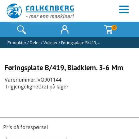
0
Produkter
/
Deler
/
Vollmer
/
Føringsplate B/419,…
Føringsplate B/419, Bladklem. 3-6 Mm
Varenummer: VO901144
Tilgjengelighet: (2) på lager
Pris på forespørsel