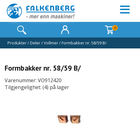
0
Produkter
/
Deler
/
Vollmer
/
Formbakker nr. 58/59 B/
Formbakker nr. 58/59 B/
Varenummer: VO912420
Tilgjengelighet: (4) på lager