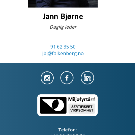
Jann Bjørne
Daglig leder
91 62 35 50
jbj@falkenberg.no
Telefon: