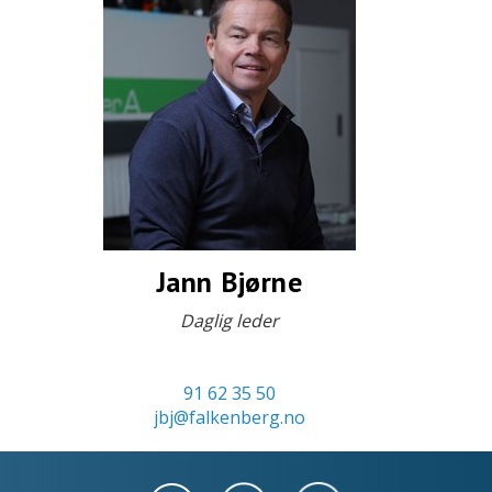
Jann Bjørne
Daglig leder
91 62 35 50
jbj@falkenberg.no