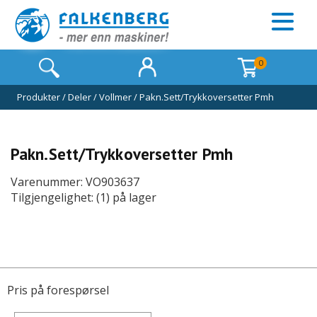
0
Produkter
/
Deler
/
Vollmer
/
Pakn.Sett/Trykkoversetter Pmh
Pakn.Sett/Trykkoversetter Pmh
Varenummer: VO903637
Tilgjengelighet: (1) på lager
Pris på forespørsel