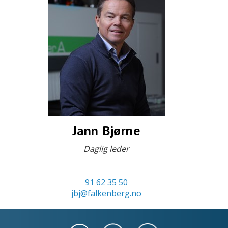
Jann Bjørne
Daglig leder
91 62 35 50
jbj@falkenberg.no