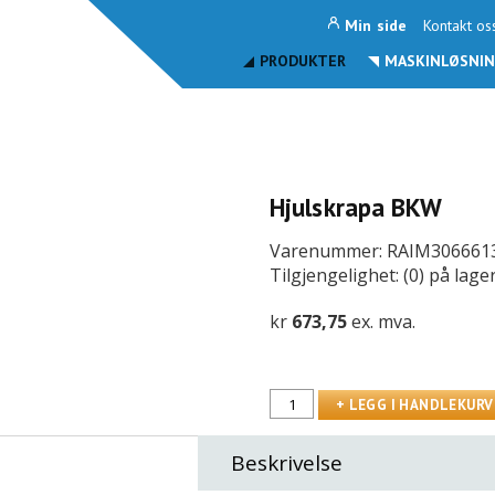
Min side
Kontakt os
PRODUKTER
MASKINLØSNIN
Hjulskrapa BKW
Varenummer: RAIM306661
Tilgjengelighet: (0) på lage
kr
673,75
ex. mva.
Beskrivelse