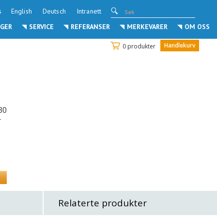
s
English
Deutsch
Intranett
GER
SERVICE
REFERANSER
MERKEVARER
OM OSS
Handlekurv
0 produkter
30
r
Relaterte produkter