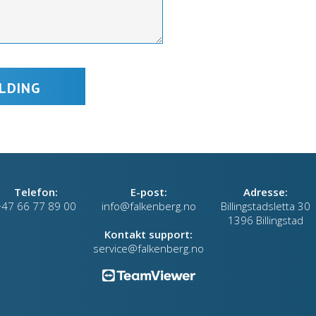
Telefon:
E-post:
Adresse:
+47 66 77 89 00
info@falkenberg.no
Billingstadsletta 30
1396 Billingstad
Kontakt support:
service@falkenberg.no