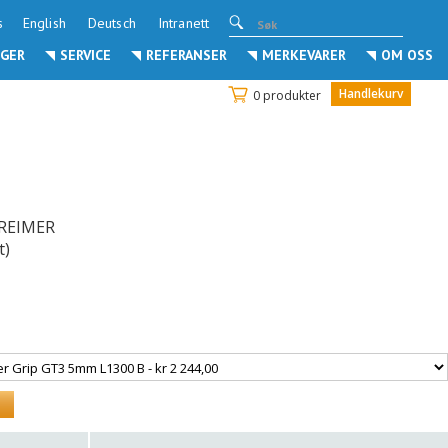
s
English
Deutsch
Intranett
GER
SERVICE
REFERANSER
MERKEVARER
OM OSS
Handlekurv
0 produkter
REIMER
t)