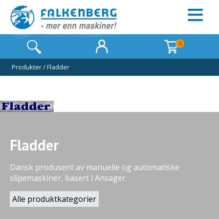
0
Produkter
/
Fladder
Fladder
Dansk produsent av manuelle og automatiske
slipemaskiner, basert i Ansager.
Alle produktkategorier