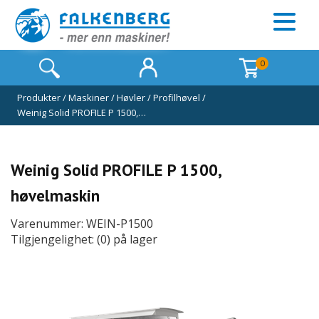
0
Produkter
/
Maskiner
/
Høvler
/
Profilhøvel
/
Weinig Solid PROFILE P 1500,…
Weinig Solid PROFILE P 1500,
høvelmaskin
Varenummer: WEIN-P1500
Tilgjengelighet: (0) på lager