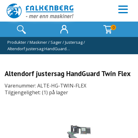
0
Produkter
/
Maskiner
/
Sager
/
Justersag
/
Altendorf justersag HandGuard…
Altendorf justersag HandGuard Twin Flex
Varenummer: ALTE-HG-TWIN-FLEX
Tilgjengelighet: (1) på lager