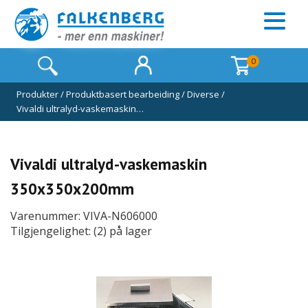
0
Produkter
/
Produktbasert bearbeiding
/
Diverse
/
Vivaldi ultralyd-vaskemaskin…
Vivaldi ultralyd-vaskemaskin
350x350x200mm
Varenummer: VIVA-N606000
Tilgjengelighet: (2) på lager